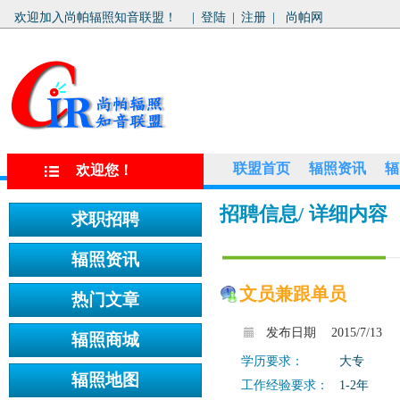
欢迎加入尚帕辐照知音联盟！
|
登陆
|
注册
|
尚帕网
联盟首页
辐照资讯
辐
欢迎您！
招聘信息
/ 详细内容
文员兼跟单员
发布日期
2015/7/13
学历要求：
大专
工作经验要求：
1-2年