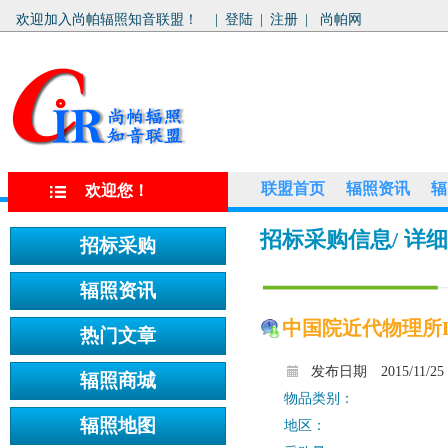
欢迎加入尚帕辐照知音联盟！
|
登陆
|
注册
|
尚帕网
联盟首页
辐照资讯
辐
欢迎您！
招标采购信息
/ 详
中国院近代物理所L
发布日期
2015/11/25
物品类别：
地区：