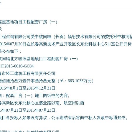
1
辐照基地项目工程配套厂房（一）
示
工程咨询有限公司受中核同辐（长春）辐射技术有限公司的委托对中核同
015年07月20日在长春高新技术产业开发区长东北科技中心511室公开开
果公布如下：
核同辐北方辐照基地项目工程配套厂房（一）
015-0610-GC04
春市轻工建筑工程有限责任公司
佰陆拾叁万壹仟零叁拾叁元整（￥：663.1033万元）
15年8月1日至2015年12月31日
围：配套厂房（一）施工图纸中的内容。
春高新区长东北核心区盛业路以南、航空街以西
年07月21日至2015年07月23日
项目各投标人如果没有异议，公示期结束后将向中标人发放中标通知书。