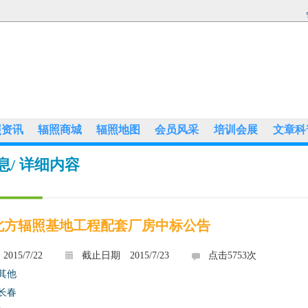
照资讯
辐照商城
辐照地图
会员风采
培训会展
文章科
息
/ 详细内容
北方辐照基地工程配套厂房中标公告
2015/7/22
截止日期
2015/7/23
点击
5753
次
其他
长春