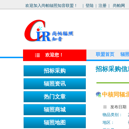
欢迎加入尚帕辐照知音联盟！
|
登陆
|
注册
|
尚帕网
联盟首页
辐
欢迎您！
招标采购信
中核同辐
发布日期
物品类别：
地区：