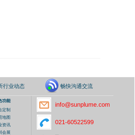
听行业动态
畅快沟通交流
色功能
info@sunplume.com
告定制
照地图
021-60522599
业资讯
训会展