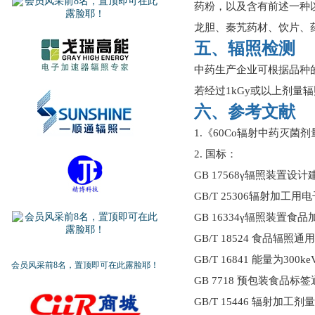
药粉，以及含有前述一种
龙胆、秦艽药材、饮片、
五、辐照检测
中药生产企业可根据品种
若经过1kGy或以上剂
六、参考文献
1.《60Co辐射中药灭菌
2. 国标：
GB 17568γ辐照装置设
GB/T 25306辐射加工
GB 16334γ辐照装置
GB/T 18524 食品辐照
GB/T 16841 能量为3
会员风采前8名，置顶即可在此露脸耶！
GB 7718 预包装食品标
GB/T 15446 辐射加工