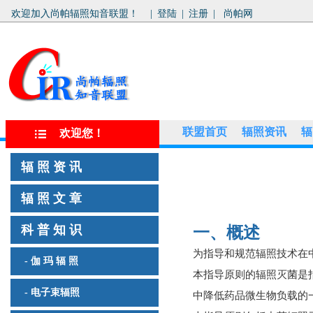
欢迎加入尚帕辐照知音联盟！
|
登陆
|
注册
|
尚帕网
联盟首页
辐照资讯
辐
欢迎您！
辐 照 资 讯
辐 照 文 章
科 普 知 识
一、概述
为指导和规范辐照技术在
- 伽 玛 辐 照
本指导原则的辐照灭菌是
- 电子束辐照
中降低药品微生物负载的