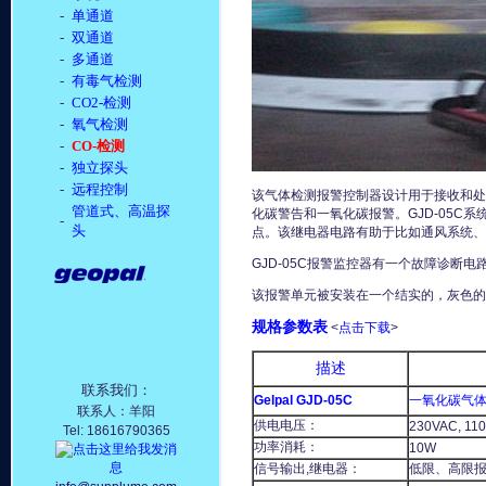
-
单通道
-
双通道
-
多通道
-
有毒气检测
-
CO2-检测
-
氧气检测
-
CO-检测
-
独立探头
-
远程控制
该气体检测报警控制器设计用于接收和处
管道式、高温探
化碳警告和一氧化碳报警。GJD-05C
-
头
点。该继电器电路有助于比如通风系统、
GJD-05C报警监控器有一个故障诊断
该报警单元被安装在一个结实的，灰色的
规格参数表
<
点击下载
>
描述
联系我们：
Gelpal GJD-05C
一氧化碳
气
联系人：羊阳
供电电压：
230VAC, 11
Tel: 18616790365
功率消耗：
10W
信号输出,继电器：
低限、高限报