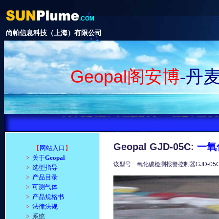
.COM
尚帕信息科技（上海）有限公司
Geopal
阁安博
-
丹
阁下的安全、我们的搏求！ 在还不至于
Geopal GJD-05C:
一氧
【
网站入口
】
>
关于
Geopal
该型号一氧化碳检测报警控制器GJD-0
>
选型指导
>
产品目录
>
可测气体
>
产品规格书
>
法律法规
>
系统