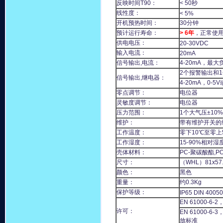
反映时间T90：
< 50秒
线性度：
< 5%
开机预热时间：
30分钟
预计运行寿命：
> 6年
，正常使
供电电压：
20-30VDC
输入电流：
20mA
信号输出,电流：
4-20mA，最大
2个报警输出和
信号输出,继电器：
4-20mA，0-5V
零点调节：
电位器
灵敏度调节：
电位器
压力范围：
1个大气压±10%
维护：
带有维护开关的
工作温度：
零下10℃至零上
工作湿度：
15-90%相对
壳体材料：
PC-聚碳酸酯,P
尺寸：
（WHL）81x57
颜色：
黑色
重量：
约0.3Kg
保护等级：
IP65 DIN 40050
EN 61000-
许可：
EN 61000-
放标准