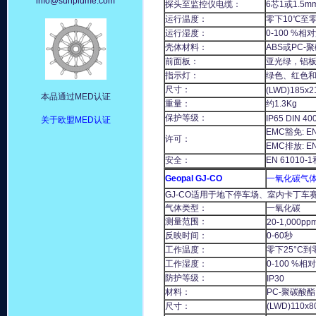
info@sunplume.com
探头至监控仪电缆：
6芯1或1.5
运行温度：
零下10℃至零
运行湿度：
0-100 %相
壳体材料：
ABS或PC-
前面板：
亚光绿，铝
指示灯：
绿色、红色和
尺寸：
(LWD)185x2
本品通过MED认证
重量：
约1.3Kg
保护等级：
IP65 DIN 40
关于欧盟MED认证
EMC豁免: EN
许可：
EMC排放: EN
安全：
EN 6101
Geopal GJ-CO
一氧化碳气
GJ-CO适用于地下停车场、室内卡丁
气体类型：
一氧化碳
测量范围：
20-1,000pp
反映时间：
0-60秒
工作温度：
零下25°C到
工作湿度：
0-100 %相
防护等级：
IP30
材料：
PC-聚碳酸酯
尺寸：
(LWD)11